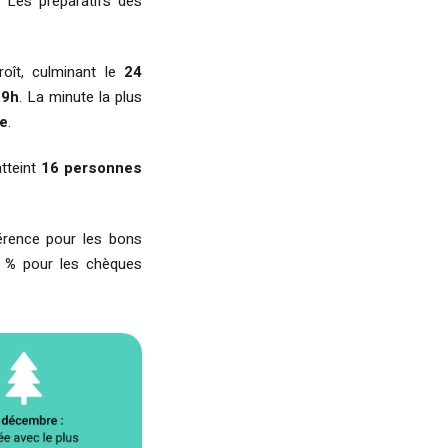
. Les préparatifs des
oît, culminant le
24
19h
. La minute la plus
te
.
atteint
16 personnes
érence pour les bons
 %
pour les chèques