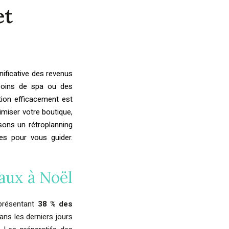
et
nificative des revenus
soins de spa ou des
ion efficacement est
imiser votre boutique,
sons un rétroplanning
es pour vous guider.
eaux à Noël
eprésentant
38 % des
ans les derniers jours