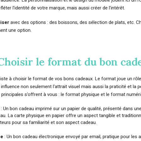
audience. La personnalisation et le design du modèle jouent ici un r
léter l'identité de votre marque, mais aussi créer de l'intérêt.
iser
avec des options : des boissons, des sélection de plats, etc.
ent une option.
 Choisir le format du bon cad
iste à choisir le format de vos bons cadeaux. Le format joue un rôle
l influence non seulement l'attrait visuel mais aussi la praticité et la
principales s'offrent à vous : le format physique et le format numéri
e
: Un bon cadeau imprimé sur un papier de qualité, présenté dans un
u. La carte physique en papier offre un aspect tangible et traditionne
eurs pour sa familiarité et son aspect cadeau.
ue
: Un bon cadeau électronique envoyé par email, pratique pour les 