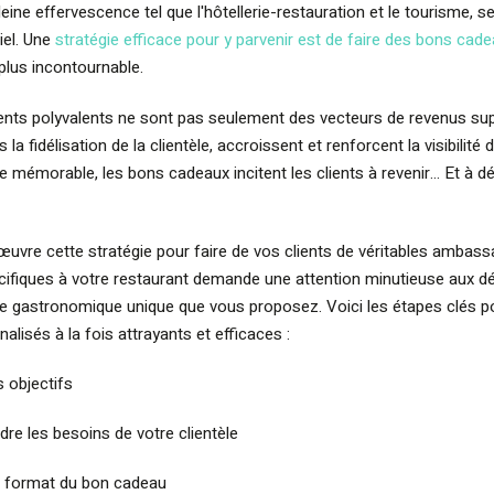
eine effervescence tel que l'hôtellerie-restauration et le tourisme, s
iel. Une
stratégie efficace pour y parvenir est de faire des bons cad
plus incontournable.
ents polyvalents ne sont pas seulement des vecteurs de revenus sup
 la fidélisation de la clientèle, accroissent et renforcent la visibilité
e mémorable, les bons cadeaux incitent les clients à revenir… Et à d
vre cette stratégie pour faire de vos clients de véritables ambass
fiques à votre restaurant demande une attention minutieuse aux déta
nce gastronomique unique que vous proposez. Voici les étapes clés p
lisés à la fois attrayants et efficaces :
s objectifs
re les besoins de votre clientèle
le format du bon cadeau