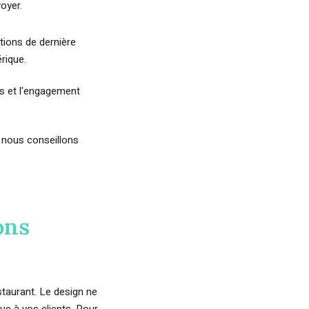
voyer.
tions de dernière
érique.
es et l'engagement
 nous conseillons
ons
estaurant. Le design ne