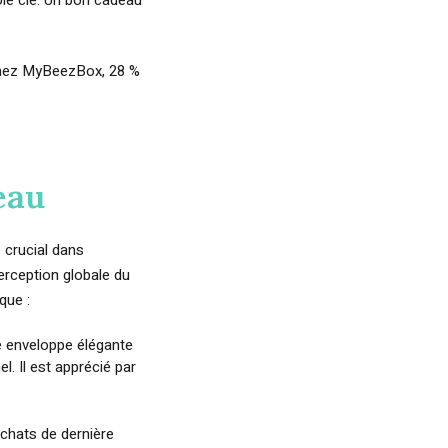
ôle clé. Un bon cadeau
 Chez MyBeezBox, 28 %
eau
 crucial dans
 perception globale du
que :
e enveloppe élégante
l. Il est apprécié par
achats de dernière