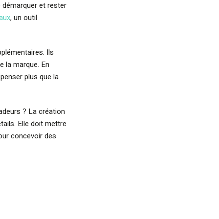
e démarquer et rester
eaux
, un outil
plémentaires. Ils
 de la marque. En
épenser plus que la
adeurs ? La création
ils. Elle doit mettre
our concevoir des