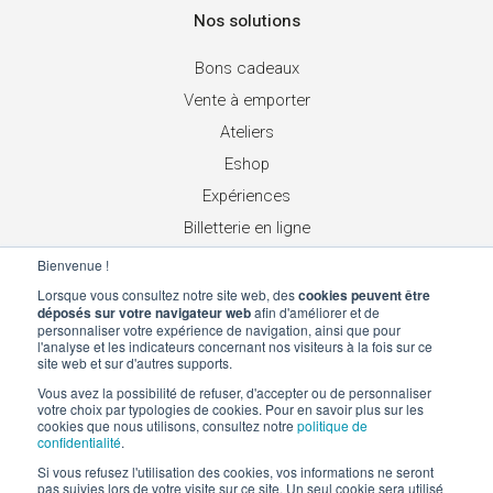
Nos solutions
Bons cadeaux
Vente à emporter
Ateliers
Eshop
Expériences
Billetterie en ligne
Place de marché
Bienvenue !
Chèques cadeaux réseau
Lorsque vous consultez notre site web, des
cookies peuvent être
déposés sur votre navigateur web
afin d'améliorer et de
personnaliser votre expérience de navigation, ainsi que pour
Suivez-nous
l'analyse et les indicateurs concernant nos visiteurs à la fois sur ce
site web et sur d'autres supports.
Vous avez la possibilité de refuser, d'accepter ou de personnaliser
votre choix par typologies de cookies. Pour en savoir plus sur les
cookies que nous utilisons, consultez notre
politique de
Contactez-nous
confidentialité
.
Email :
contact@mybeezbox.com
Si vous refusez l'utilisation des cookies, vos informations ne seront
pas suivies lors de votre visite sur ce site. Un seul cookie sera utilisé