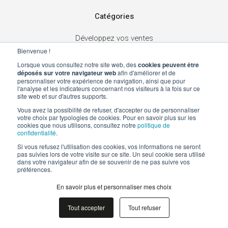
Catégories
Développez vos ventes
Bienvenue !
Digitalisez votre établissement
Lorsque vous consultez notre site web, des
cookies peuvent être
Fidélisez vos clients
déposés sur votre navigateur web
afin d'améliorer et de
personnaliser votre expérience de navigation, ainsi que pour
l'analyse et les indicateurs concernant nos visiteurs à la fois sur ce
Nos solutions
site web et sur d'autres supports.
Vous avez la possibilité de refuser, d'accepter ou de personnaliser
Bons cadeaux
votre choix par typologies de cookies. Pour en savoir plus sur les
cookies que nous utilisons, consultez notre
politique de
Vente à emporter
confidentialité
.
Ateliers
Si vous refusez l'utilisation des cookies, vos informations ne seront
pas suivies lors de votre visite sur ce site. Un seul cookie sera utilisé
Eshop
dans votre navigateur afin de se souvenir de ne pas suivre vos
préférences.
Expériences
En savoir plus et personnaliser mes choix
Billetterie en ligne
Place de marché
Tout accepter
Tout refuser
Chèques cadeaux réseau